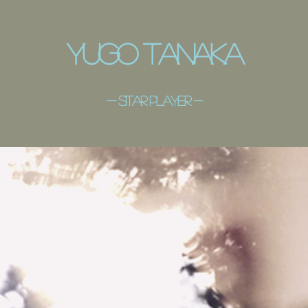
​Yugo Tanaka
- ​sitar player -
シタール
田中悠宇吾