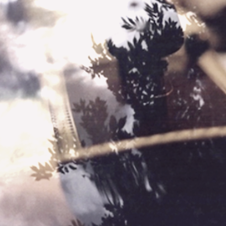
​yugotanaka
インド古典
音楽家
エフェクター