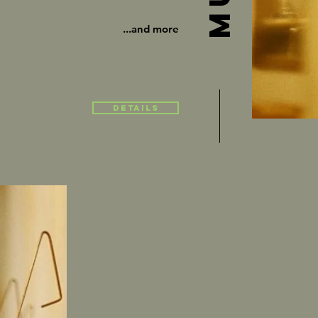
...and more​
Details