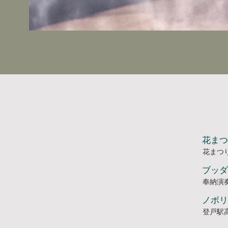
花まつ
花まつ
ブッダ
奉納演
ノボリ
登戸駅