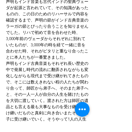
声明もインド音楽も古代インドの聖典ヴェー
ダが起源と言われていて、その知識があった
ものの、この日のためのリハーサルで内容を
確認するまで、声明の節がインド古典音楽の
ラーガの節とぴったり合うことを知りません
でした。リハで初めて音を合わせた時、
3,000年前のヴェーダからそれぞれに別れて
いたものが、3,000年の時を経て一緒に音を
合わせた時、それがピタリと重なり合ったこ
とに本人たちが一番驚きました。
声明もインド古典音楽もそれぞれ長い歴史の
中で発展し時代の流れに翻弄されながらも変
化しながらも現代まで受け継がれてきたもの
で、そこには数えきれない程の人たちが関わ
り合って、師匠から弟子へ、そのまた弟子へ
と、その一人一人が自分の人生を賭けたもの
を大切に渡していく。渡された方は師匠の遺
品とも言える最も大事なものを受け継ぎ、受
け継いだものと真剣に向き合いまたそれを弟
子に受け継いでいく。そうやって1人の人生
では届かない領域の表現へ紡いで、その想い
を後世へ繋いだからこそ、今ここで受け取れ