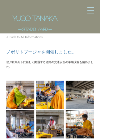
​Yugo Tanaka
- ​sitar player -
< Back to All Informations
ノボリトプージャを開催しました。
登戸駅高架下に新しく開通する道路の交通安全の奉納演奏を納めまし
た。