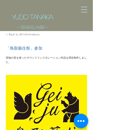
​Yugo Tanaka
- ​sitar player -
< Back to All Informations
「鳥取藝住祭」参加
現地の音を使ったサウンドインスタレーション作品を滞在制作しまし
た。