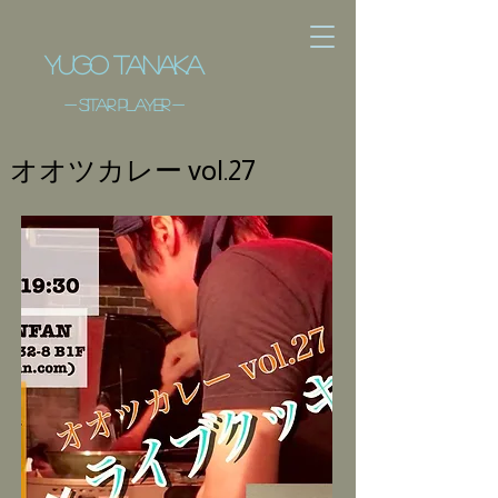
​Yugo Tanaka
- ​sitar player -
オオツカレー vol.27